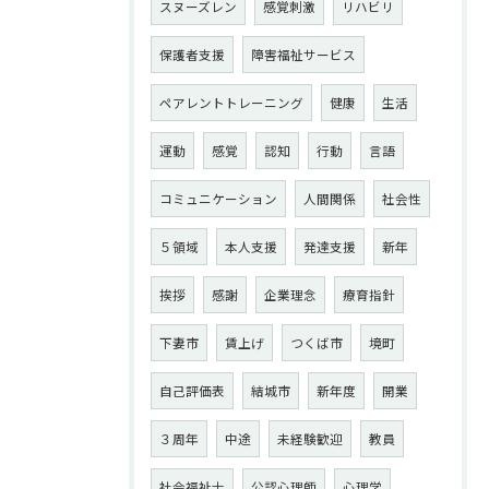
スヌーズレン
感覚刺激
リハビリ
保護者支援
障害福祉サービス
ペアレントトレーニング
健康
生活
運動
感覚
認知
行動
言語
コミュニケーション
人間関係
社会性
５領域
本人支援
発達支援
新年
挨拶
感謝
企業理念
療育指針
下妻市
賃上げ
つくば市
境町
自己評価表
結城市
新年度
開業
３周年
中途
未経験歓迎
教員
社会福祉士
公認心理師
心理学