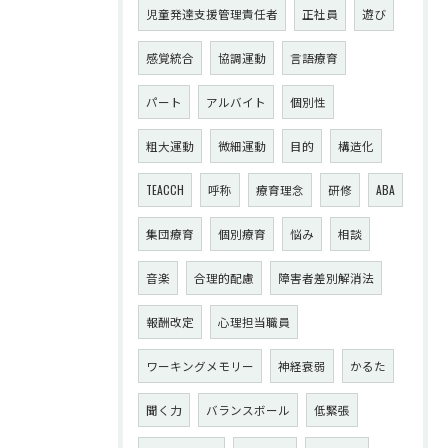
児童発達支援管理責任者
正社員
遊び
感覚統合
協調運動
言語療育
パート
アルバイト
個別性
粗大運動
微細運動
目的
構造化
TEACCH
呼称
療育理念
研修
ABA
集団療育
個別療育
悩み
相談
音楽
合理的配慮
障害者差別解消法
報酬改定
心理担当職員
ワーキングメモリー
神経衰弱
かるた
聞く力
バランスボール
低緊張