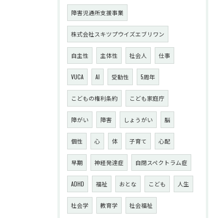
障害児通所支援事業
株式会社スキツプウイズエブリワン
自主性
主体性
社会人
仕事
VUCA
AI
受動性
5周年
こどもの権利条約
こども家庭庁
障がい
障害
しょうがい
脳
個性
心
体
子育て
心配
早期
神経発達症
自閉スペクトラム症
ADHD
福祉
おとな
こども
人生
社会学
教育学
社会福祉