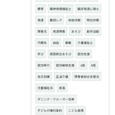
療育
精神保健福祉士
臨床発達心理士
発達
集団レク
有給休暇
特別休暇
障害児
発達障害
あそび
創作活動
巧緻性
自由
募集
介護福祉士
学び
感覚統合あそび
就労支援
就労移行
就労継続支援
a型
b型
自立訓練
生活介護
障害者総合支援法
児童福祉法
成長
ダニング・クルーガー効果
子どもの権利条約
こども施策