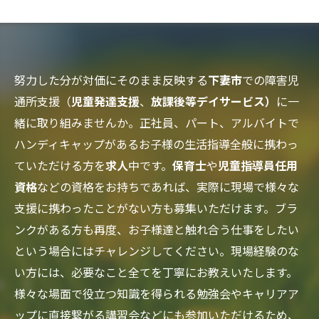
努力した分が対価にそのまま反映する
下妻市
での障害児
通所支援（
児童発達支援
、
放課後等デイサービス）
に一
緒に取り組みませんか。正社員、パート、アルバイトで
ハンディキャップがあるお子様の生活指導全般に携わっ
ていただける方を
求人
中です。
保育士
や
児童指導員任用
資格
などの資格をお持ちであれば、実際に現場で様々な
支援に携わったことがない方も募集いただけます。ブラ
ンクがある方も再度、お子様達と触れ合う仕事をしたい
という場合にはチャレンジしてください。現場経験のな
い方には、必要なこと全てを丁寧にお教えいたします。
様々な場面で役立つ知識を得られる勉強会やキャリアア
ップに直接繋がる講習会などにも参加いただけるため、