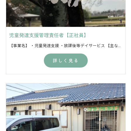
児童発達支援管理責任者【正社員】
【事業名】 ・児童発達支援 ・放課後等デイサービス 【主な支援内容】 ・個別支援計画の作成 ・園や学校、相談支援事業所等との連携 ・現場の支援のフォロー ・日々の記録の記入 ・お子様の送迎 など ※当事業所は肢体不自由教育の支援学校の児童生徒様が多いのも当事業所の特徴です。（医療的ケア児のお受入れはしていません。） ※現場での支援や送迎以外の業務は基本的に担当制で行っております。主担当と副担当の２名以上で行っており、最初は副担当として業務していただきながら仕事を覚えていっていただければと考えております。
詳しく見る