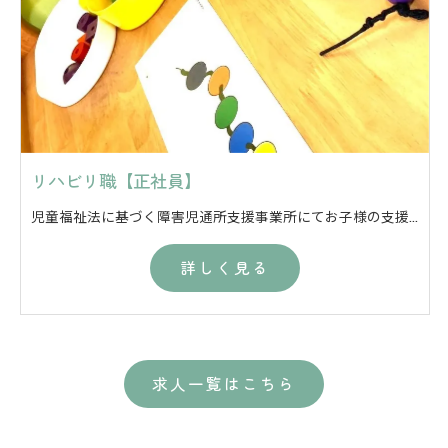
リハビリ職【正社員】
児童福祉法に基づく障害児通所支援事業所にてお子様の支援をしていただくお仕事になります。肢体不自由教育の支援学校の児童生徒様が多いのも当事業所の特徴です。（医療的ケア児のお受入れはしていません。） 【事業名】 ・児童発達支援 ・放課後等デイサービス 【主な支援内容】 ・日常生活支援 ・学習支援 ・掲示物等の作成 ・日々の記録の記入 ・お子様の送迎 など ※現場での支援や送迎以外の業務は基本的に担当制で行っております。主担当と副担当の２名以上で行っており、最初は副担当として業務していただきながら仕事を覚えていっていただければと考えております。
詳しく見る
求人一覧はこちら