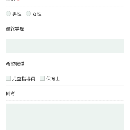
当社では、お客様の個人情報の開示･訂正･削除・利
用停止の手続を定めさせて頂いております。
男性
女性
ご本人である事を確認のうえ、対応させて頂きま
最終学歴
す。
個人情報の開示･訂正･削除・利用停止の具体的手続
きにつきましては、お電話でお問合せ下さい。
希望職種
児童指導員
保育士
備考