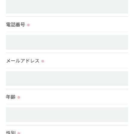
個人情報を外部に委託する場合があります。
これらの委託先に対しては個人情報保護契約等の措
置をとり、適切な監督を行います。
電話番号
※
＜個人情報の安全管理＞
当社では、個人情報の漏洩等がなされないよう、適
切に安全管理対策を実施します。
メールアドレス
※
＜個人情報を与えなかった場合に生じる結果＞
必要な情報を頂けない場合は、それに対応した当社
のサービスをご提供できない場合がございますので
年齢
※
予めご了承ください。
＜個人情報の開示･訂正・削除･利用停止の手続につ
いて＞
性別
※