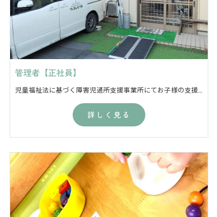
管理者【正社員】
児童福祉法に基づく障害児通所支援事業所にてお子様の支援をしていただくお仕事になります。肢体不自由教育の支援学校の児童生徒様が多いのも当事業所の特徴です。（医療的ケア児のお受入れはしていません。） 【事業名】 ・児童発達支援 ・放課後等デイサービス 【主な支援内容】 ・事業所の管理業務全般（勤務表の作成、請求業務等） ・現場の支援のフォロー など
詳しく見る