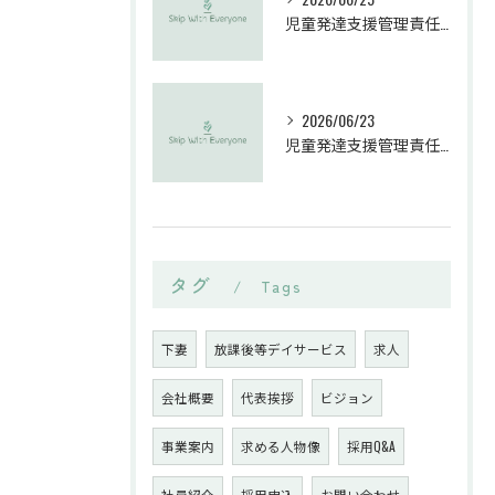
児童発達支援管理責任者の求人を茨城県で探す時に知っておきたい転職成功のポイントと年収実例
2026/06/23
児童発達支援管理責任者資格の取得手順と茨城県での実務経験要件を完全解説
タグ
Tags
下妻
放課後等デイサービス
求人
会社概要
代表挨拶
ビジョン
事業案内
求める人物像
採用Q&A
社員紹介
採用申込
お問い合わせ