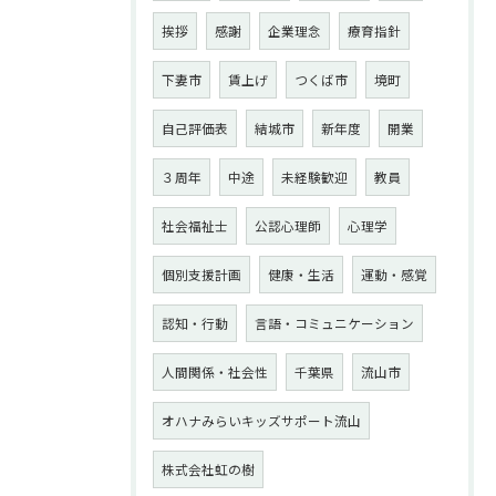
挨拶
感謝
企業理念
療育指針
下妻市
賃上げ
つくば市
境町
自己評価表
結城市
新年度
開業
３周年
中途
未経験歓迎
教員
社会福祉士
公認心理師
心理学
個別支援計画
健康・生活
運動・感覚
認知・行動
言語・コミュニケーション
人間関係・社会性
千葉県
流山市
オハナみらいキッズサポート流山
株式会社虹の樹