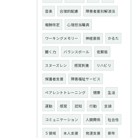
音楽
合理的配慮
障害者差別解消法
報酬改定
心理担当職員
ワーキングメモリー
神経衰弱
かるた
聞く力
バランスボール
低緊張
スヌーズレン
感覚刺激
リハビリ
保護者支援
障害福祉サービス
ペアレントトレーニング
健康
生活
運動
感覚
認知
行動
言語
コミュニケーション
人間関係
社会性
５領域
本人支援
発達支援
新年