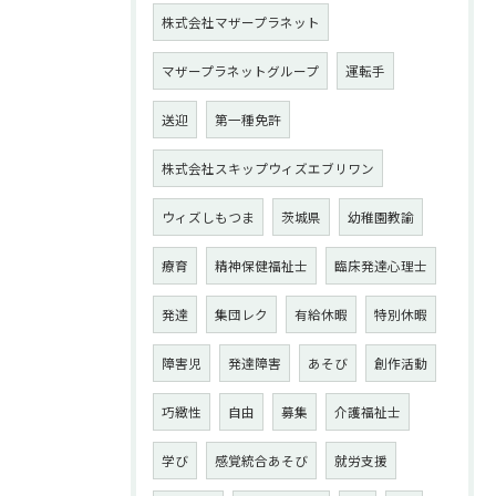
株式会社マザープラネット
マザープラネットグループ
運転手
送迎
第一種免許
株式会社スキップウィズエブリワン
ウィズしもつま
茨城県
幼稚園教諭
療育
精神保健福祉士
臨床発達心理士
発達
集団レク
有給休暇
特別休暇
障害児
発達障害
あそび
創作活動
巧緻性
自由
募集
介護福祉士
学び
感覚統合あそび
就労支援