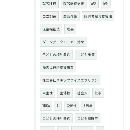
就労移行
就労継続支援
a型
b型
自立訓練
生活介護
障害者総合支援法
児童福祉法
成長
ダニング・クルーガー効果
子どもの権利条約
こども施策
障害児通所支援事業
株式会社スキツプウイズエブリワン
自主性
主体性
社会人
仕事
VUCA
AI
受動性
5周年
こどもの権利条約
こども家庭庁