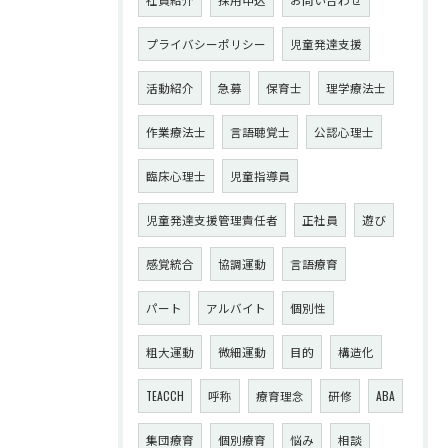
プライバシーポリシー
児童発達支援
活動紹介
急募
保育士
理学療法士
作業療法士
言語聴覚士
公認心理士
臨床心理士
児童指導員
児童発達支援管理責任者
正社員
遊び
感覚統合
協調運動
言語療育
パート
アルバイト
個別性
粗大運動
微細運動
目的
構造化
TEACCH
呼称
療育理念
研修
ABA
集団療育
個別療育
悩み
相談