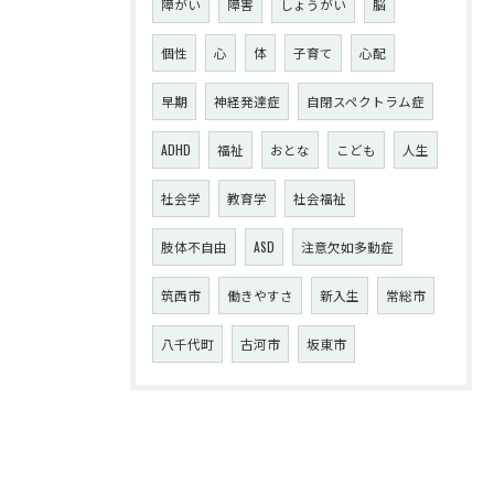
障がい
障害
しょうがい
脳
個性
心
体
子育て
心配
早期
神経発達症
自閉スペクトラム症
ADHD
福祉
おとな
こども
人生
社会学
教育学
社会福祉
肢体不自由
ASD
注意欠如多動症
筑西市
働きやすさ
新入生
常総市
八千代町
古河市
坂東市